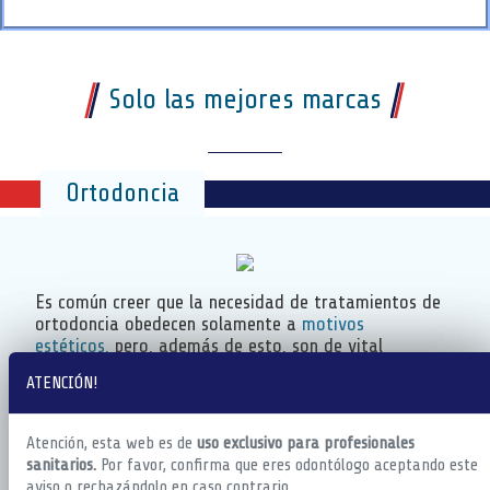
Solo las mejores marcas
Ortodoncia
Es común creer que la necesidad de tratamientos de
ortodoncia obedecen solamente a
motivos
estéticos,
pero, además de esto, son de vital
importancia para la
salud dental.
ATENCIÓN!
En
MDS
somos conscientes del papel que juega la
calidad y variedad
del material en un tratamiento
Atención, esta web es de
uso exclusivo para profesionales
de ortodoncia. En nuestra tienda puedes encontrar
sanitarios.
Por favor, confirma que eres odontólogo aceptando este
todo el material necesario para los distintos tipos
aviso o rechazándolo en caso contrario.